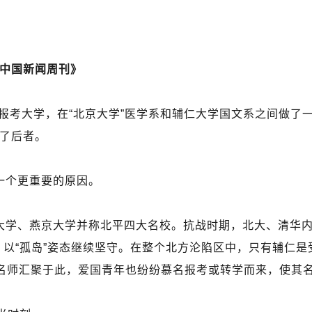
期《中国新闻周刊》
业报考大学，在“北京大学”医学系和辅仁大学国文系之间做了
择了后者。
一个更重要的原因。
大学、燕京大学并称北平四大名校。抗战时期，北大、清华
，以“孤岛”姿态继续坚守。在整个北方沦陷区中，只有辅仁
名师汇聚于此，爱国青年也纷纷慕名报考或转学而来，使其