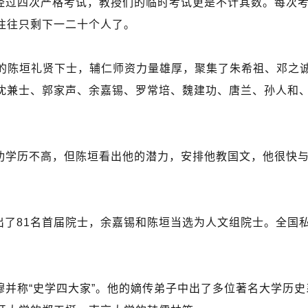
经过四次严格考试，教授们的临时考试更是不计其数。每次
往往只剩下一二十个人了。
长的陈垣礼贤下士，辅仁师资力量雄厚，聚集了朱希祖、邓之
沈兼士、郭家声、余嘉锡、罗常培、魏建功、唐兰、孙人和
功学历不高，但陈垣看出他的潜力，安排他教国文，他很快
选出了81名首届院士，余嘉锡和陈垣当选为人文组院士。全国
穆并称“史学四大家”。他的嫡传弟子中出了多位著名大学历