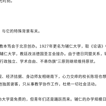
光时刻。
，与它的特殊背景有关。
主教本笃会于北京创办。1927年更名为辅仁大学，取《论语》
助辅仁大学，教廷改派德国圣言会接办。由于德日同盟关系，辅
“行政独立、学术自由、不悬伪旗”三原则继续维持原状。
视、经济拮据、身边师友相继南下，心力交瘁的校长陈垣也
他独居谢客，只从事教学协作工作，杜绝一切社会活动。
伪大学是免费的，但青年们还是踊跃而来。辅仁的办学规模