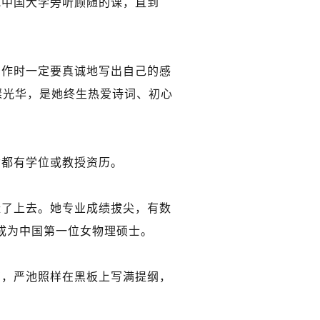
或中国大学旁听顾随的课，直到
写作时一定要真诚地写出自己的感
璨光华，是她终生热爱诗词、初心
女都有学位或教授资历。
赶了上去。她专业成绩拔尖，有数
成为中国第一位女物理硕士。
有，严池照样在黑板上写满提纲，