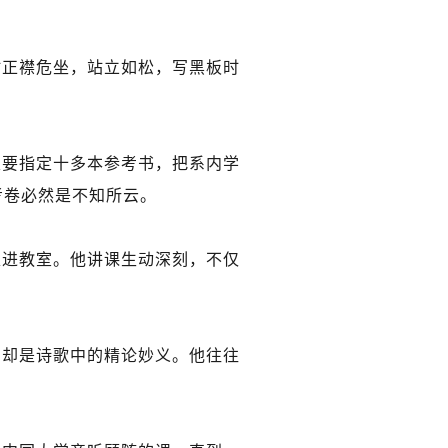
时正襟危坐，站立如松，写黑板时
定要指定十多本参考书，把系内学
考卷必然是不知所云。
走进教室。他讲课生动深刻，不仅
，却是诗歌中的精论妙义。他往往