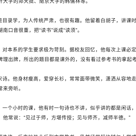
开大学的郑天挺、南京大学的韩儒林等。
是目录学，为人传统严肃，也很有趣。他留着白胡子，讲课
南口音很重，把“读书”说成“读须”。
，对本系的学生要求极为苛刻。据校友回忆，他每次上课必
牌理出牌，所出的题目都是课外的，没有看过参考书的拿起
宋诗。他身材瘦高，爱穿长衫，常常面带微笑，潇洒从容地
常来旁听。
。一个小时的课，他有时一句诗也不讲，似乎讲的都是闲话
。他常说：“见过于师，方堪传授；见与师齐，减师半德。”