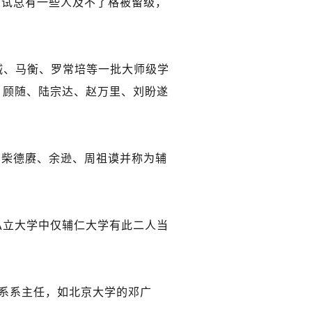
考试总有一些人及不了格被留级，
诚、马衡、罗常培等一批大师级学
、顾随、陆宗达、赵万里、刘盼遂
与柴德赓、余逊、周祖谟并称为辅
私立大学中仅辅仁大学有此二人当
史系系主任，如北京大学的邓广