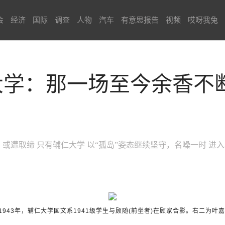
会
经济
国际
调查
人物
汽车
有意思报告
视频
哎呀我兔
仁大学：那一场至今余香不
或遭取缔 只有辅仁大学 以“孤岛”姿态继续坚守，名噪一时 进
1943年，辅仁大学国文系1941级学生与顾随(前坐者)在顾家合影。右二为叶