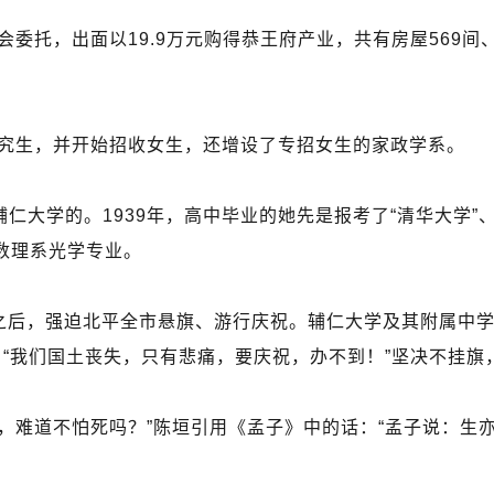
言会委托，出面以19.9万元购得恭王府产业，共有房屋569间
研究生，并开始招收女生，还增设了专招女生的家政学系。
仁大学的。1939年，高中毕业的她先是报考了“清华大学”
数理系光学专业。
州之后，强迫北平全市悬旗、游行庆祝。辅仁大学及其附属中
：“我们国土丧失，只有悲痛，要庆祝，办不到！”坚决不挂旗
，难道不怕死吗？”陈垣引用《孟子》中的话：“孟子说：生