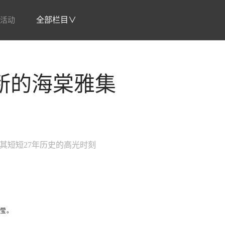
活动
全部栏目∨
断的海棠雅集
入其短短27年历史的高光时刻
嘉莹。