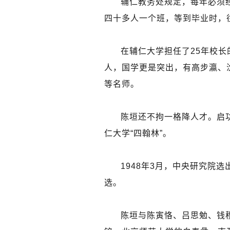
辅仁教务处规定，每年必须
四十多人一个班，等到毕业时，
在辅仁大学担任了25年校
人，国学更是突出，有高步瀛、
等名师。
陈垣还不拘一格降人才。启
仁大学“四翰林”。
1948年3月，中央研究院
选。
陈垣与陈寅恪、吕思勉、钱