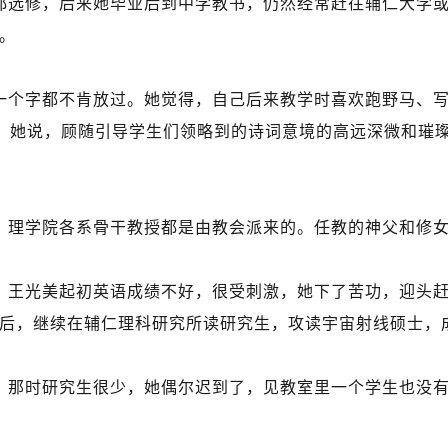
都选修，后来她毕业后到中学教书，仍然经常赶往辅仁大学
止。
一个字都不肯放过。她觉得，自己后来教学时喜欢跑野马、
。她说，顾随引导学生们领略到的诗词意境的高远深微和璀
，理学院各系骨干教授都是由教会派来的。任教的神父和修
。王光美起初英语成绩不好，很受刺激，她下了苦功，迎头
毕业后，继续在辅仁理科研究所读研究生，攻读宇宙射线硕士，
。那时研究生很少，她偶尔迟到了，见教室里一个学生也没