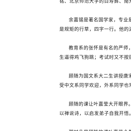
铭、北京师范大学的白寿彝、南
余嘉锡是著名国学家，专业
是规矩的行草，四字一行。他的湖
教育系的张怀是有名的严师
生逼得鸡飞狗跳；考试时又不按
顾随为国文系大二生讲授唐
受中文系同学欢迎，外系同学也
顾随的课让叶嘉莹大开眼界
以禅说诗，以启发弟子自我开悟